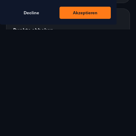
Decline
Akzeptieren
Punkte abhaken
Wenn deine Veranstaltung konkreter wird,
helfen dir Checklisten dabei, wichtige Details
nicht zu vergessen.
Checklisten nutzen
Für wen ist der Ratgeber gedacht?
Der Ratgeber richtet sich an Menschen, die
Veranstaltungen planen oder dafür
Verantwortung tragen.